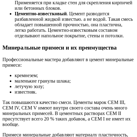
Применяется при кладке стен для скрепления кирпичей
или бетонных блоков.
Цементно-известковый
. Цемент разводится
разбавленной жидкой известью. а не водой. Такая смесь
обладает повышенной прочностью, она пластична,
легко работать. Цементно-известковым составом
отделывают напольное покрытие, стены и потолки.
Минеральные примеси и их преимущества
Профессиональные мастера добавляют в цемент минеральные
примеси:
кремнезем;
маленькие гранулы шлака;
летучую золу;
известняк.
Так повышаются качество смеси. Цементы марок CEM III,
CEM IV, CEM V имеют внутри своего состава очень много
минеральных примесей. В цементных растворах CEM ІІ
присутствует всего 20 % таких добавок, а CEM І не имеет их
вообще.
Примеси минеральные добавляют материалу пластичность,