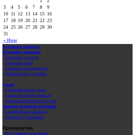
1
2
3
4
5
6
7
8
9
10
11
12
13
14
15
16
17
18
19
20
21
22
23
24
25
26
27
28
29
30
31
« Июн
Буровые работы
Бурение скважин
-
Бурение на воду
-
Бурение свай
-
Бурение фундамента
-
Бурение под столбы
Сваи
-
Буронабивные сваи
-
Сваи железобетонные
-
Буроинъекционные сваи
Аренда буровой техники
-
Сваебойная машина
-
Буровая установка
Производство
-
Фундамент для дома