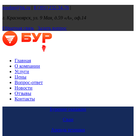
ooobm@bk.ru
|
8 (391) 232-34-76
|
г. Красноярск, ул. 9 Мая, д.59 «А», оф.14
Обратная связь
Задать вопрос
Главная
О компании
Услуги
Цены
Вопрос-ответ
Новости
Отзывы
Контакты
Бурение скважин
Сваи
Аренда техники