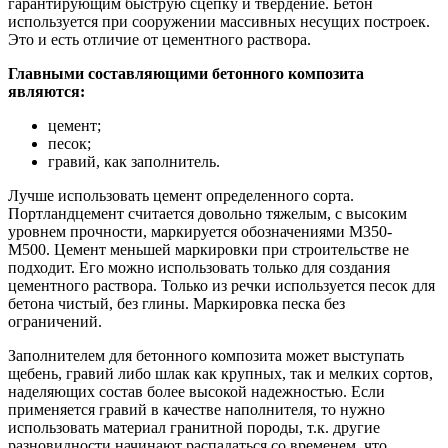
гарантирующим быструю сцепку и твердение.
Бетон
используется при сооружении массивных несущих построек.
Это и есть отличие от цементного раствора.
Главными составляющими бетонного композита
являются:
цемент;
песок;
гравий, как заполнитель.
Лучше использовать цемент определенного сорта.
Портландцемент считается довольно тяжелым, с высоким
уровнем прочности, маркируется обозначениями М350-
М500. Цемент меньшей маркировки при строительстве не
подходит. Его можно использовать только для создания
цементного раствора. Только из речки используется песок для
бетона чистый, без глины. Маркировка песка без
ограничений.
Заполнителем для бетонного композита может выступать
щебень, гравий либо шлак как крупных, так и мелких сортов,
наделяющих состав более высокой надежностью. Если
применяется гравий в качестве наполнителя, то нужно
использовать материал гранитной породы, т.к. другие
разновидности начинают распадаться со временем, что