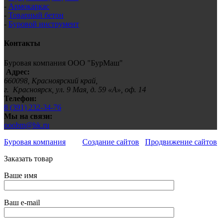
-
Армокаркас
-
Товарный бетон
-
Буровой инструмент
Контакты
Буровая компания ООО "БурМаш"
Адрес:
660098, Красноярский край,
г. Красноярск, ул. 9 Мая, д. 59 «А», оф. 14
Телефон:
8 (391) 232-34-76
Мы на связи:
ooobm@bk.ru
Буровая компания
Создание сайтов
Продвижение сайтов
Заказать товар
Ваше имя
Ваш e-mail