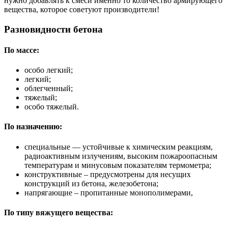
нужно добавлять к смеси именно то количество армирующего
вещества, которое советуют производители!
Разновидности бетона
По массе:
особо легкий;
легкий;
облегченный;
тяжелый;
особо тяжелый.
По назначению:
специальные — устойчивые к химическим реакциям,
радиоактивным излучениям, высоким пожароопасным
температурам и минусовым показателям термометра;
конструктивные – предусмотрены для несущих
конструкций из бетона, железобетона;
напрягающие – пропитанные монополимерами,
По типу вяжущего вещества: